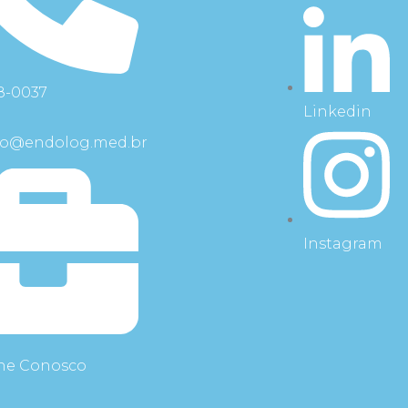
08-0037
Linkedin
to@endolog.med.br
Instagram
lhe Conosco