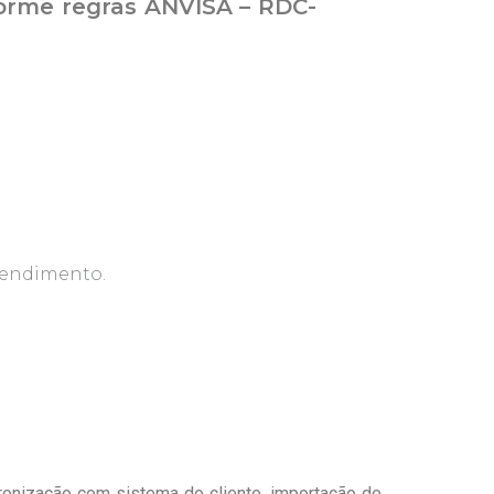
orme regras ANVISA – RDC-
tendimento.
onização com sistema do cliente, importação de