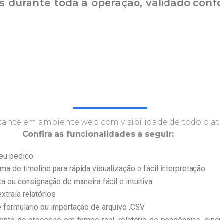
s durante toda a operação, validado conf
tante em ambiente web com visibilidade de todo o a
Confira as funcionalidades a seguir:
seu pedido
ma de timeline para rápida visualização e fácil interpretação
ta ou consignação de maneira fácil e intuitiva
traia relatórios
 formulário ou importação de arquivo .CSV
to do processo em tempo real, relatório de pendências, sincr